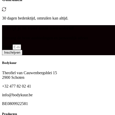
30 dagen bedenktijd, omruilen kan altijd.
Schrijf je in voor onze nieuwsbrief
Ontvang de beste aanbiedingen en persoonlijk advies
Email
Inschrijven
Bodykuur
Theofiel van Cauwenbergshlei 15
2900 Schoten
+32 477 82 02 41
info@bodykuur.be
BE0809922581
Producten